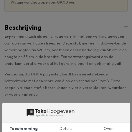
Wij zijn vandaag open om 09.00 uur.
Beschrijving
Evy
kenmerkt zich als een vitrage verrijkt met een verfijnd geweven
patroon van verticale streepjes. Deze stof, met een indrukwekkende
kamerhoogte van 320 cm, heeft een dessin herhaling van 58 cm in de
hoogte en 55 cm in de breedte. Een verzwaringskoord aan de
onderkant zorgt ervoor dat het gordijn elegant en gelijkmatig valt.
Vervaardigd uit 100% polyester, biedt Evy een uitstekende
lichtechtheid met een score van 6 op een schaal van 1 tot 8. Deze
soepel vallende stof is beschikbaar in vier diverse kleuren, waardoor
er voor elk interieu
Voordelen
Toestemming
Details
Over