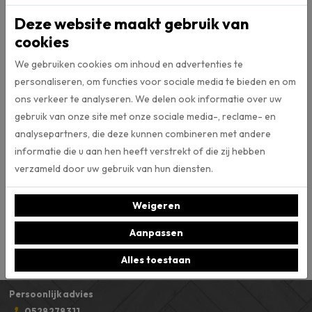
Deze website maakt gebruik van
Specificaties
cookies
Artikelnummer
We gebruiken cookies om inhoud en advertenties te
personaliseren, om functies voor sociale media te bieden en om
ons verkeer te analyseren. We delen ook informatie over uw
Patroon
Design
gebruik van onze site met onze sociale media-, reclame- en
analysepartners, die deze kunnen combineren met andere
320hg
Stofbreedte
informatie die u aan hen heeft verstrekt of die zij hebben
verzameld door uw gebruik van hun diensten.
Inbetween
Type
Weigeren
100% PES
Materiaal
Aanpassen
Alles toestaan
Persoonlijk advies
0528278311