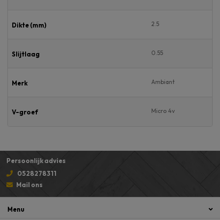
2.5
Dikte (mm)
0.55
Slijtlaag
Ambiant
Merk
Micro 4v
V-groef
Persoonlijk advies
0528278311
Mail ons
Menu