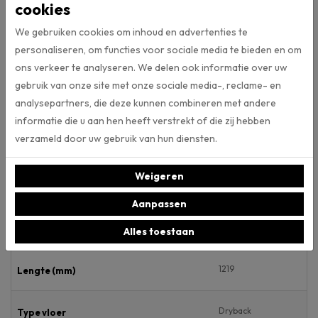
cookies
vloerenmerk Ambiant. Met de Artificial Intelligence tool van Ambiant
kunt u deze pvc-vloer ook in eigen ruimte bekijken. Dit door een foto
We gebruiken cookies om inhoud en advertenties te
te maken van uw eigen ruimte, deze te uploaden en de gewenste
personaliseren, om functies voor sociale media te bieden en om
vloer uit de collectie aan te klikken. Klik
hier
om van deze AI-tool
ons verkeer te analyseren. We delen ook informatie over uw
gebruik te maken. Daarnaast kunt u alle vloeren van vloerenmerk
gebruik van onze site met onze sociale media-, reclame- en
Ambiant ook in onze webshop bekijken.
analysepartners, die deze kunnen combineren met andere
informatie die u aan hen heeft verstrekt of die zij hebben
verzameld door uw gebruik van hun diensten.
Specificaties
Weigeren
Artikelnummer
Aanpassen
228
Breedte (mm)
Alles toestaan
1219
Lengte (mm)
Dryback
Type vloer