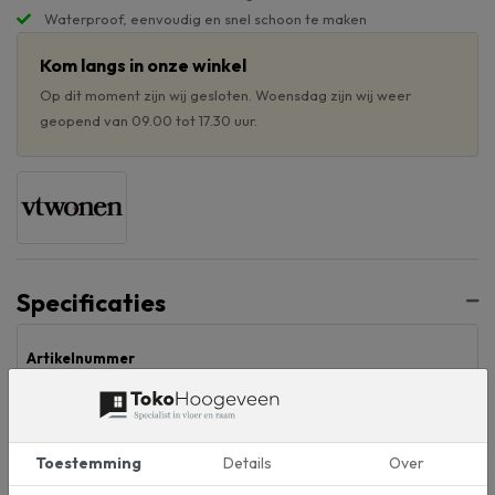
Waterproof, eenvoudig en snel schoon te maken
Kom langs in onze winkel
Op dit moment zijn wij gesloten. Woensdag zijn wij weer
geopend van 09.00 tot 17.30 uur.
Specificaties
Artikelnummer
457 mm
Breedte (mm)
Toestemming
Details
Over
914
Lengte (mm)