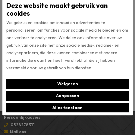
Deze website maakt gebruik van
cookies
Click
Type vloer
We gebruiken cookies om inhoud en advertenties te
personaliseren, om functies voor sociale media te bieden en om
7.
Dikte (mm)
ons verkeer te analyseren. We delen ook informatie over uw
gebruik van onze site met onze sociale media-, reclame- en
0.55
Slijtlaag
analysepartners, die deze kunnen combineren met andere
informatie die u aan hen heeft verstrekt of die zij hebben
verzameld door uw gebruik van hun diensten.
VTwonen
Merk
Weigeren
Micro 4v
V-groef
Aanpassen
Alles toestaan
Persoonlijk advies
0528278311
Mail ons