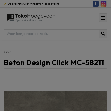
De grootste woonwinkel van Hoogeveen!
PVC
Beton Design Click MC-58211