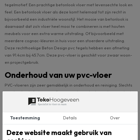
tegelmotief. Een prachtige betonlook vloer met levensechte look en
feel. Een betonlook vloer als deze komt helemaal tot zijn recht in
bijvoorbeeld een industriële woonstijl. Het mooie van betonlook is
daarnaast dat zo’n vloer heel mooi te combineren is met houten
meubels voor een extra warme uitstraling. Of bijvoorbeeld met
meerdere cognac-kleuren in huis voor een stoerdere uitstraling.
Deze rechthoekige Beton Design pvc tegels hebben een afmeting
van 91.4cm bij 45.7cm. Deze pvc-vloer is geschikt voor zwaar woon-
en projectgebruik.
Onderhoud van uw pvc-vloer
PVC-vloeren zijn zeer gemakkelijk in onderhoud en reiniging. Slechts
regelmatig stofzuigen en afnemen met een doek en schoon water is
al meer dan voldoende. Voor hardnekkige vlekken of periodieke
reiniging hebben wij in onze winkel intensief reiniger van Co-Pro.
Deze ontvet uw pvc-vloer en laat deze weer opnieuw glanzen.
Toestemming
Details
Over
PVC-vloer in eigen ruimte bekijken
Deze website maakt gebruik van
De pvc-vloer Beton Design Click MC-58211 komt uit de collectie van