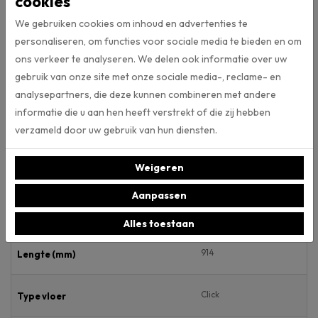
cookies
vloerenmerk
Montinique
. Alle vloeren van vloerenmerk Montinique
We gebruiken cookies om inhoud en advertenties te
kunt u bekijken in onze webshop. Mocht u wat stalen mee naar huis
personaliseren, om functies voor sociale media te bieden en om
willen om thuis te bekijken? Dat is voor ons geen enkel probleem.
Laat het ons even weten, dan zorgen we dat de stalen in onze winkel
ons verkeer te analyseren. We delen ook informatie over uw
voor u klaar liggen.
gebruik van onze site met onze sociale media-, reclame- en
analysepartners, die deze kunnen combineren met andere
informatie die u aan hen heeft verstrekt of die zij hebben
verzameld door uw gebruik van hun diensten.
Specificaties
Weigeren
Artikelnummer
Aanpassen
457 mm
Breedte (mm)
Alles toestaan
914
Lengte (mm)
Click
Type vloer