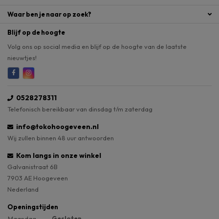
Waar ben je naar op zoek?
Blijf op de hoogte
Volg ons op social media en blijf op de hoogte van de laatste
nieuwtjes!
0528278311
Telefonisch bereikbaar van dinsdag t/m zaterdag
info@tokohoogeveen.nl
Wij zullen binnen 48 uur antwoorden
Kom langs in onze winkel
Galvanistraat 6B
7903 AE Hoogeveen
Nederland
Openingstijden
Maandag
Gesloten