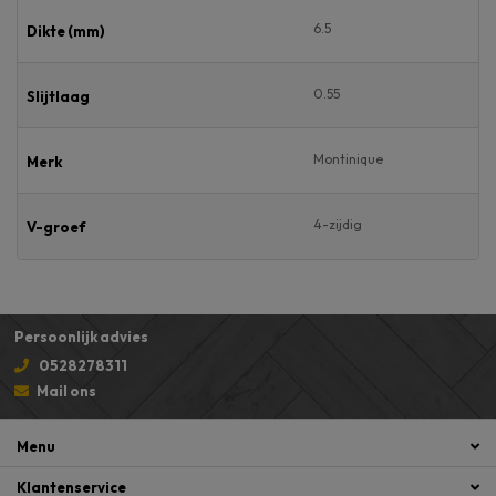
6.5
Dikte (mm)
0.55
Slijtlaag
Montinique
Merk
4-zijdig
V-groef
Persoonlijk advies
0528278311
Mail ons
Menu
Klantenservice