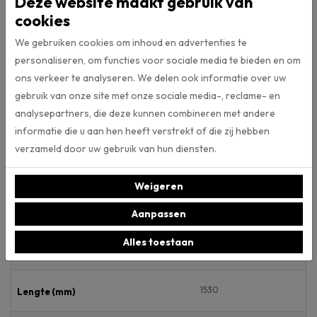
Deze website maakt gebruik van
PVC-vloer in eigen ruimte bekijken
cookies
De pvc-vloer Charente XL 5357 Eiken grijs gerookt komt uit de
We gebruiken cookies om inhoud en advertenties te
collectie van vloerenmerk Montinique. Alle vloeren van vloerenmerk
personaliseren, om functies voor sociale media te bieden en om
Montinique kunt u bekijken in onze webshop. Mocht u wat stalen mee
ons verkeer te analyseren. We delen ook informatie over uw
naar huis willen om thuis te bekijken? Dat is voor ons geen enkel
gebruik van onze site met onze sociale media-, reclame- en
probleem. Laat het ons even weten, dan zorgen we dat de stalen in
onze winkel voor u klaar liggen.
analysepartners, die deze kunnen combineren met andere
informatie die u aan hen heeft verstrekt of die zij hebben
verzameld door uw gebruik van hun diensten.
Specificaties
Weigeren
Artikelnummer
Aanpassen
Alles toestaan
253
Breedte (mm)
1530
Lengte (mm)