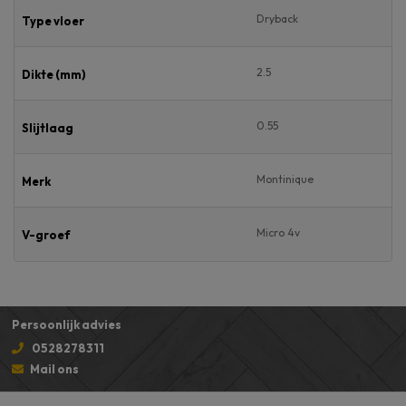
Dryback
Type vloer
2.5
Dikte (mm)
0.55
Slijtlaag
Montinique
Merk
Micro 4v
V-groef
Persoonlijk advies
0528278311
Mail ons