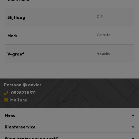
0.3
Slijtlaag
Gelasta
Merk
4-zijdig
V-groef
Persoonlijk advies
0528278311
Mail ons
Menu
Klantenservice
Waar ben je naar op zoek?