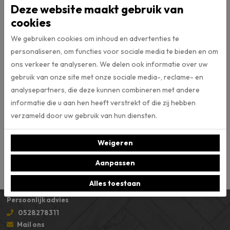
Deze website maakt gebruik van
cookies
Click
Type vloer
We gebruiken cookies om inhoud en advertenties te
personaliseren, om functies voor sociale media te bieden en om
7.
Dikte (mm)
ons verkeer te analyseren. We delen ook informatie over uw
gebruik van onze site met onze sociale media-, reclame- en
0.55
Slijtlaag
analysepartners, die deze kunnen combineren met andere
informatie die u aan hen heeft verstrekt of die zij hebben
verzameld door uw gebruik van hun diensten.
VTwonen
Merk
Weigeren
Micro 4v
V-groef
Aanpassen
Alles toestaan
Persoonlijk advies
0528278311
Mail ons