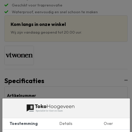
Geschikt voor traprenovatie
Waterproof, eenvoudig en snel schoon te maken
Kom langs in onze winkel
Wij zijn vandaag geopend tot 20.00 uur.
Specificaties
Artikelnummer
150
Breedte (mm)
Toestemming
Details
Over
750
Lengte (mm)