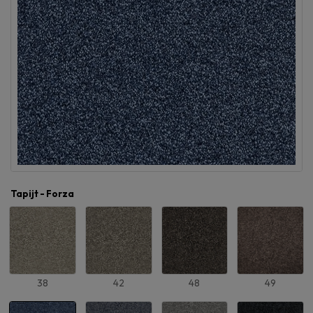
Tapijt - Forza
38
42
48
49