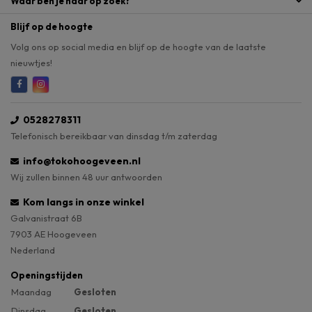
Waar ben je naar op zoek?
Blijf op de hoogte
Volg ons op social media en blijf op de hoogte van de laatste
nieuwtjes!
0528278311
Telefonisch bereikbaar van dinsdag t/m zaterdag
info@tokohoogeveen.nl
Wij zullen binnen 48 uur antwoorden
Kom langs in onze winkel
Galvanistraat 6B
7903 AE Hoogeveen
Nederland
Openingstijden
Maandag
Gesloten
Dinsdag
Gesloten