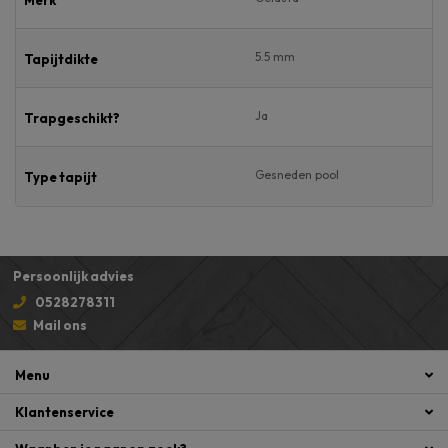
5.5 mm
Tapijtdikte
Ja
Trapgeschikt?
Gesneden pool
Type tapijt
Persoonlijk advies
0528278311
Mail ons
Menu
Klantenservice