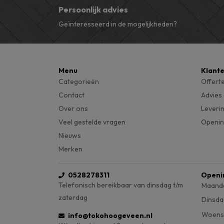
Persoonlijk advies
Geïnteresseerd in de mogelijkheden?
Menu
Klant
Categorieën
Offert
Contact
Advies
Over ons
Leveri
Veel gestelde vragen
Openin
Nieuws
Merken
0528278311
Openi
Telefonisch bereikbaar van dinsdag t/m
Maand
zaterdag
Dinsda
Woens
info@tokohoogeveen.nl