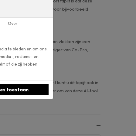
oemd. Het mooie van dit soort tapijt is dat deze
is dit projecttapijt ideaal voor bijvoorbeeld
Over
apijt voldoende. In geval van vlekken zijn een
edia te bieden en om ons
n onze winkel intensief reiniger van Co-Pro,
 media-, reclame- en
kt of die zij hebben
elligence tool van Ambiant kunt u dit tapijt ook in
les toestaan
oer aan te klikken. Klik hier om van deze AI-tool