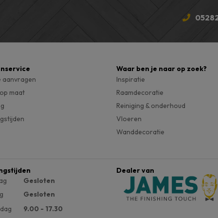
05282
enservice
Waar ben je naar op zoek?
e aanvragen
Inspiratie
 op maat
Raamdecoratie
ng
Reiniging & onderhoud
gstijden
Vloeren
Wanddecoratie
ngstijden
Dealer van
ag
Gesloten
g
Gesloten
dag
9.00 - 17.30