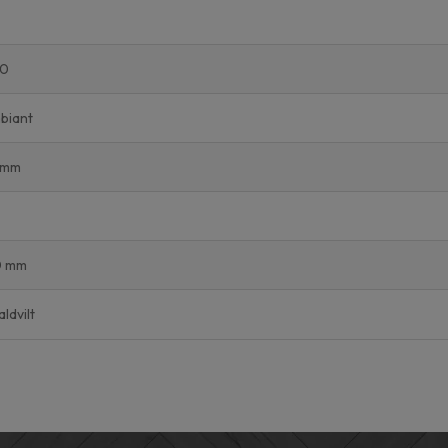
0
biant
 mm
0 mm
ldvilt