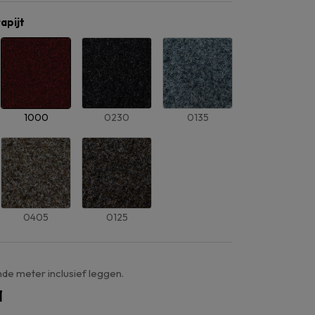
tapijt
1000
0230
0135
0405
0125
nde meter inclusief leggen.
1