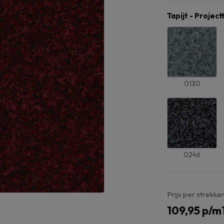
Tapijt - Project
0130
0246
Prijs per strekke
109,95
p/m