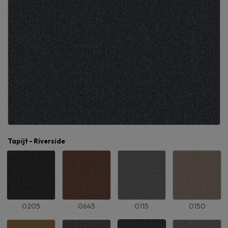
Tapijt - Riverside
0205
0645
0115
0150