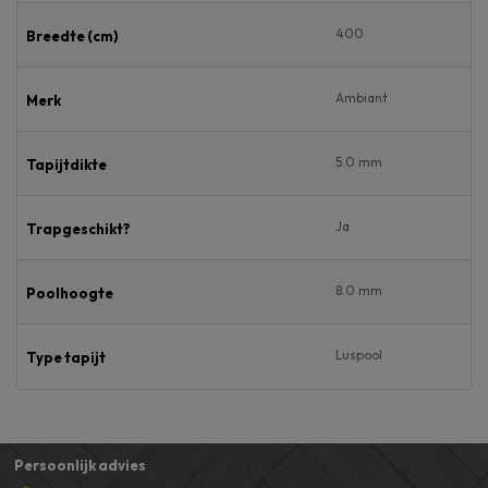
400
Breedte (cm)
Ambiant
Merk
5.0 mm
Tapijtdikte
Ja
Trapgeschikt?
8.0 mm
Poolhoogte
Luspool
Type tapijt
Persoonlijk advies