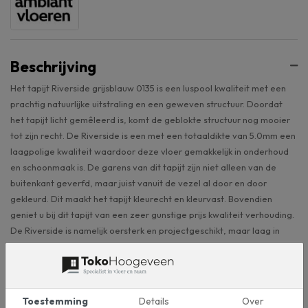
Beschrijving
Het tapijt Riverside grijsblauw 0135 is een luspool kwaliteit met een
prachtig natuurlijke uitstraling en een geweven structuur. Doordat
het tapijt licht gemêleerd is, komt de geblokte structuur nog mooier
tot zijn recht. De Riverside is een met een totaaldikte van 5.0mm een
laagpolige kwaliteit waardoor deze vloer gemakkelijk in onderhoud
en schoonmaak is. De garens van dit tapijt zijn niet alleen van de
buitenkant geverfd, maar juist vanuit de vezel al door en door
gekleurd. Dit maakt het tapijt kleurecht en kleurvast. Bovendien
geniet u bij dit tapijt van een zeer gunstige prijs kwaliteit verhouding.
De Riverside is namelijk oersterk en projectgeschikt, maar laag in
aanschaf.
Onderhoud van tapijt
In geval van tapijt is het belangrijk uw tapijt regelmatig te stofzuigen.
Toestemming
Details
Over