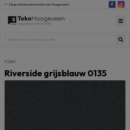
De grootste woonwinkel van Hoogeveen!
Tapijt
Riverside grijsblauw 0135