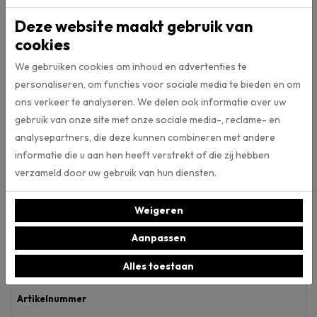
Zo verwijdert u stof en vuil uit de vloerbedekking en komen de garen
van het tapijt weer mooi rechtop te staan. In geval van vlekken zijn
Deze website maakt gebruik van
een doek en water vaak al meer dan voldoende. Voor hardnekkige
cookies
vlekken of periodieke reiniging bieden wij in onze winkel intensief
We gebruiken cookies om inhoud en advertenties te
reiniger van Co-Pro, speciaal voor tapijt en karpetten.
personaliseren, om functies voor sociale media te bieden en om
Tapijt in eigen ruimte bekijken
ons verkeer te analyseren. We delen ook informatie over uw
gebruik van onze site met onze sociale media-, reclame- en
Het tapijt Riverside grijsblauw 0135 komt uit de collectie van
analysepartners, die deze kunnen combineren met andere
vloerenmerk Ambiant. Met de Artificial Intelligence tool van Ambiant
kunt u dit tapijt ook in eigen ruimte bekijken. Dit door een foto te
informatie die u aan hen heeft verstrekt of die zij hebben
maken van uw eigen ruimte, deze te uploaden en de gewenste
verzameld door uw gebruik van hun diensten.
vloerbedekking uit de collectie aan te klikken. Klik hier om van deze
AI-tool gebruik te maken.
Weigeren
Aanpassen
Specificaties
Alles toestaan
Artikelnummer