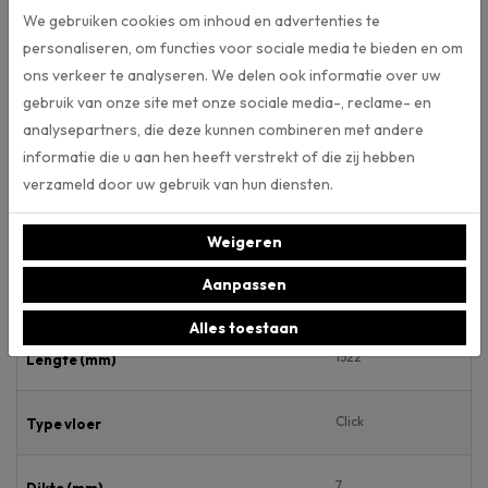
te maken van uw eigen ruimte, deze te uploaden en de gewenste
We gebruiken cookies om inhoud en advertenties te
vloer uit de collectie aan te klikken. Klik
hier
om van deze AI-tool
personaliseren, om functies voor sociale media te bieden en om
gebruik te maken. Daarnaast kunt u alle vloeren van vloerenmerk
ons verkeer te analyseren. We delen ook informatie over uw
Ambiant ook in onze webshop bekijken.
gebruik van onze site met onze sociale media-, reclame- en
analysepartners, die deze kunnen combineren met andere
informatie die u aan hen heeft verstrekt of die zij hebben
Specificaties
verzameld door uw gebruik van hun diensten.
Artikelnummer
Weigeren
Aanpassen
238
Breedte (mm)
Alles toestaan
1522
Lengte (mm)
Click
Type vloer
7.
Dikte (mm)