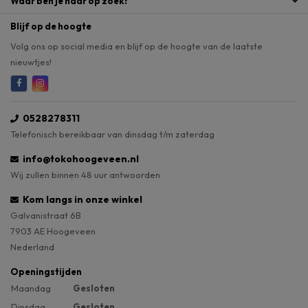
Waar ben je naar op zoek?
Blijf op de hoogte
Volg ons op social media en blijf op de hoogte van de laatste
nieuwtjes!
0528278311
Telefonisch bereikbaar van dinsdag t/m zaterdag
info@tokohoogeveen.nl
Wij zullen binnen 48 uur antwoorden
Kom langs in onze winkel
Galvanistraat 6B
7903 AE Hoogeveen
Nederland
Openingstijden
Maandag
Gesloten
Dinsdag
Gesloten