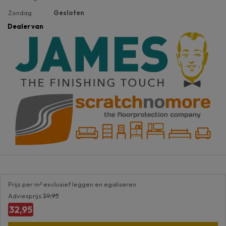
Zondag
Gesloten
Dealer van
Prijs per m² exclusief leggen en egaliseren.
Adviesprijs
39,95
32,95
Sitemap
Algemene voorwaarden
Disclaimer
Privacybeleid