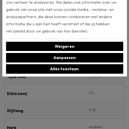
ons verkeer te analyseren. We delen ook informatie over uw
gebruik van onze site met onze sociale media-, reclame- en
Specificaties
analysepartners, die deze kunnen combineren met andere
informatie die u aan hen heeft verstrekt of die zij hebben
Artikelnummer
verzameld door uw gebruik van hun diensten.
154
Breedte (mm)
Weigeren
Aanpassen
770
Lengte (mm)
Alles toestaan
Dryback
Type vloer
2.5
Dikte (mm)
0.55
Slijtlaag
Ambiant
Merk