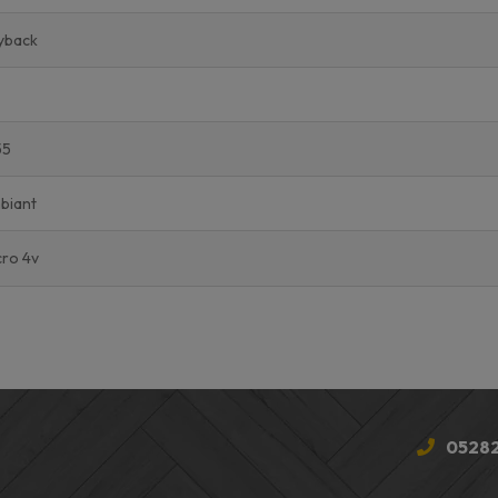
yback
5
55
biant
cro 4v
05282