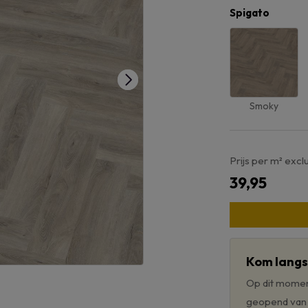
Spigato
Smoky
Prijs per m² excl
39,95
Kom langs 
Op dit moment
geopend van 0