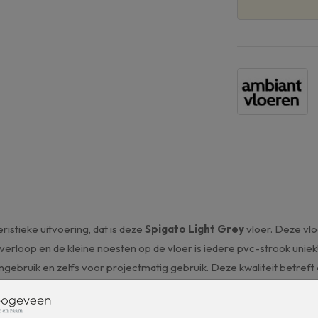
istieke uitvoering, dat is deze
Spigato Light Grey
vloer. Deze vlo
eurverloop en de kleine noesten op de vloer is iedere pvc-strook uni
ebruik en zelfs voor projectmatig gebruik. Deze kwaliteit betreft ee
r