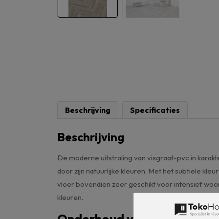
Beschrijving
Specificaties
Beschrijving
De moderne uitstraling van visgraat-pvc in karakter
door zijn natuurlijke kleuren. Met het subtiele kl
vloer bovendien zeer geschikt voor intensief woong
kleuren.
Onderhoud van uw pvc-vloe