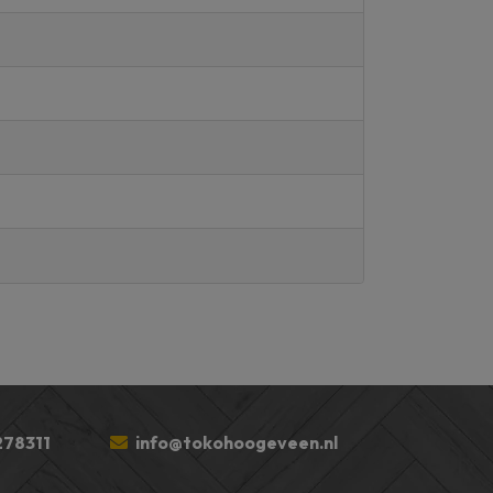
78311
info@tokohoogeveen.nl