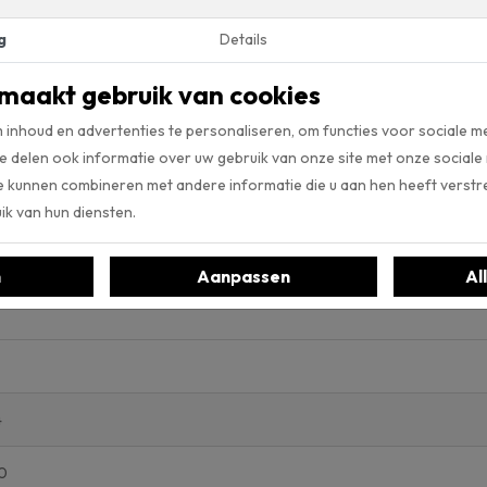
n reiniging. Slechts regelmatig stofzuigen en afnemen met een doe
g
Details
n wij in onze winkel
intensief reiniger
van Co-Pro. Deze ontvet uw p
maakt gebruik van cookies
ijken
inhoud en advertenties te personaliseren, om functies voor sociale m
tie van vloerenmerk Ambiant. Met de Artificial Intelligence tool va
e delen ook informatie over uw gebruik van onze site met onze sociale
 eigen ruimte, deze te uploaden en de gewenste vloer uit de collecti
e kunnen combineren met andere informatie die u aan hen heeft verstre
van vloerenmerk Ambiant ook in onze webshop bekijken.
k van hun diensten.
n
Aanpassen
Al
4
0