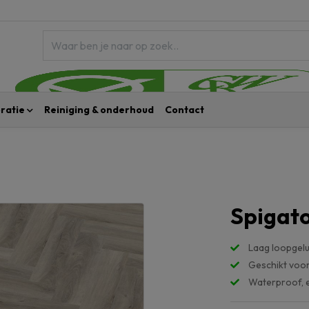
ratie
Reiniging & onderhoud
Contact
Spigato
Laag loopgelu
Geschikt voo
Waterproof, 