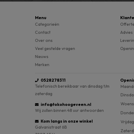
Menu
Klant
Categorieën
Offert
Contact
Advies
Over ons
Leveri
Veel gestelde vragen
Openin
Nieuws
Merken
0528278311
Openi
Telefonisch bereikbaar van dinsdag t/m
Maand
zaterdag
Dinsda
Woens
info@tokohoogeveen.nl
Wij zullen binnen 48 uur antwoorden
Donde
Kom langs in onze winkel
Vrijdag
Galvanistraat 6B
Zaterd