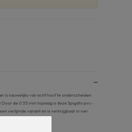
er is nauwelijks van echt hout te onderscheiden
ek! Door de 0.55 mm toplaag is deze Spigato pvc-
n verlijmde variant en is verkrijgbaar in vier