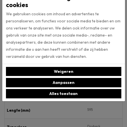
cookies
vloerenmerk Ambiant. Met de Artificial Intelligence tool van Ambiant
kunt u deze pvc-vloer ook in eigen ruimte bekijken. Dit door een foto
We gebruiken cookies om inhoud en advertenties te
te maken van uw eigen ruimte, deze te uploaden en de gewenste
personaliseren, om functies voor sociale media te bieden en om
vloer uit de collectie aan te klikken. Klik
hier
om van deze AI-tool
ons verkeer te analyseren. We delen ook informatie over uw
gebruik te maken. Daarnaast kunt u alle vloeren van vloerenmerk
gebruik van onze site met onze sociale media-, reclame- en
Ambiant ook in onze webshop bekijken.
analysepartners, die deze kunnen combineren met andere
informatie die u aan hen heeft verstrekt of die zij hebben
verzameld door uw gebruik van hun diensten.
Specificaties
Weigeren
Artikelnummer
Aanpassen
119
Alles toestaan
Breedte (mm)
595
Lengte (mm)
Dryback
Type vloer