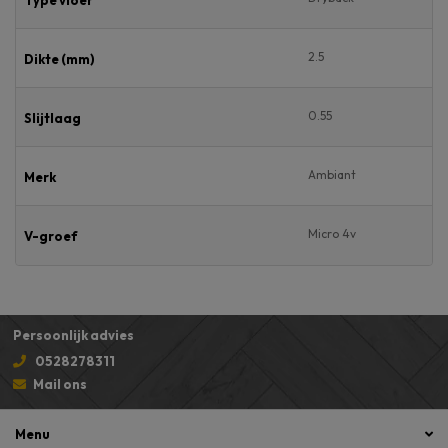
2.5
Dikte (mm)
0.55
Slijtlaag
Ambiant
Merk
Micro 4v
V-groef
Persoonlijk advies
0528278311
Mail ons
Menu