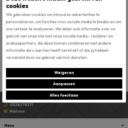
Dryback
Type vloer
cookies
We gebruiken cookies om inhoud en advertenties te
2.5
Dikte (mm)
personaliseren, om functies voor sociale media te bieden en om
ons verkeer te analyseren. We delen ook informatie over uw
0.55
Slijtlaag
gebruik van onze site met onze sociale media-, reclame- en
analysepartners, die deze kunnen combineren met andere
informatie die u aan hen heeft verstrekt of die zij hebben
VTwonen
Merk
verzameld door uw gebruik van hun diensten.
Micro 4v
V-groef
Weigeren
Aanpassen
Alles toestaan
Persoonlijk advies
0528278311
Mail ons
Menu