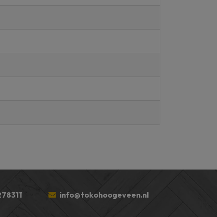
78311
info@tokohoogeveen.nl