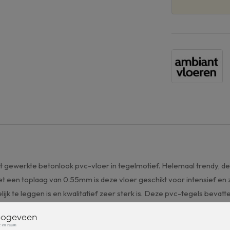
icht gewerkte betonlook pvc-vloer in tegelmotief. Helemaal trendy, d
t een toplaag van 0.55mm is deze vloer geschikt voor intensief en
jk te leggen is en kwalitatief zeer sterk is. Deze pvc-tegels beva
 ook uiterst geschikt voor appartementen.
r