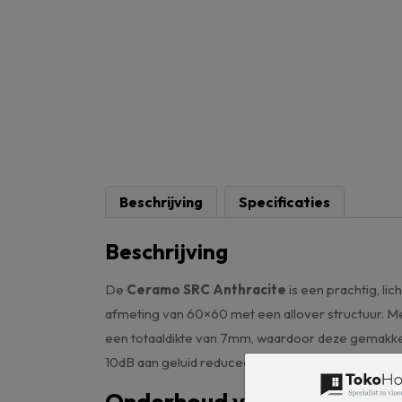
Beschrijving
Specificaties
Beschrijving
De
Ceramo SRC Anthracite
is een prachtig, l
afmeting van 60×60 met een allover structuur. Me
een totaaldikte van 7mm, waardoor deze gemakkeli
10dB aan geluid reduceert. Hiermee is deze vloer
Onderhoud van uw pvc-vloe