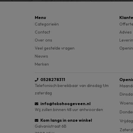
Menu
Klant
Categorieën
Offert
Contact
Advies
Over ons
Leveri
Veel gestelde vragen
Openin
Nieuws
Merken
0528278311
Openi
Telefonisch bereikbaar van dinsdag t/m
Maand
zaterdag
Dinsda
Woens
info@tokohoogeveen.nl
Wij zullen binnen 48 uur antwoorden
Donde
Kom langs in onze winkel
Vrijdag
Galvanistraat 6B
Zaterd