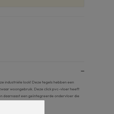
eze industriële look! Deze tegels hebben een
 zwaar woongebruik. Deze click pvc-vloer heeft
tten daarnaast een geïntegreerde ondervloer die