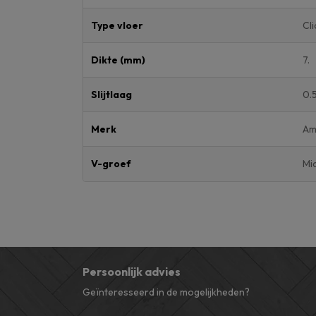
Type vloer
Cli
Dikte (mm)
7.
Slijtlaag
0.
Merk
Am
V-groef
Mi
Persoonlijk advies
Geïnteresseerd in de mogelijkheden?