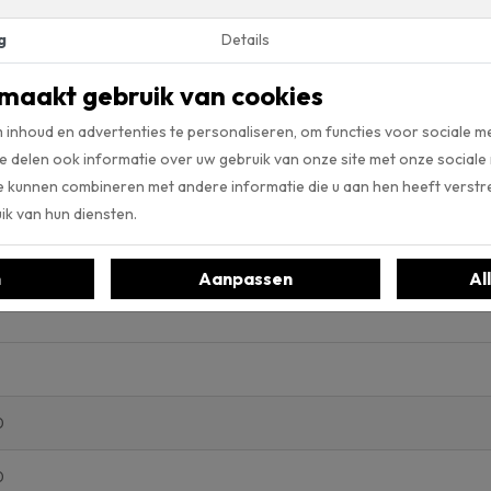
n reiniging. Slechts regelmatig stofzuigen en afnemen met een doe
g
Details
n wij in onze winkel
intensief reiniger
van Co-Pro. Deze ontvet uw p
maakt gebruik van cookies
ijken
inhoud en advertenties te personaliseren, om functies voor sociale m
llectie van vloerenmerk Ambiant. Met de Artificial Intelligence too
e delen ook informatie over uw gebruik van onze site met onze sociale
 eigen ruimte, deze te uploaden en de gewenste vloer uit de collecti
e kunnen combineren met andere informatie die u aan hen heeft verstre
van vloerenmerk Ambiant ook in onze webshop bekijken.
k van hun diensten.
n
Aanpassen
Al
0
0