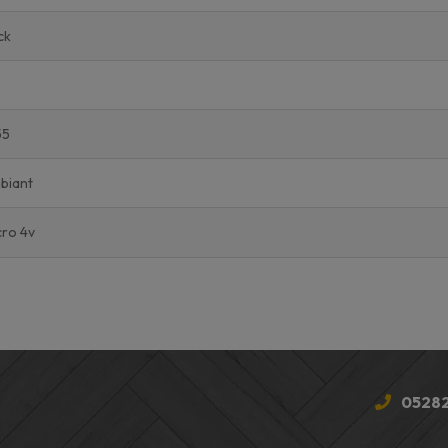
ck
55
biant
cro 4v
05282