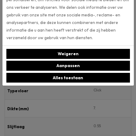
ons verkeer te analyseren. We delen ook informatie over uw
gebruik van onze site met onze sociale media-, reclame- en
Specificaties
analysepartners, die deze kunnen combineren met andere
informatie die u aan hen heeft verstrekt of die zij hebben
Artikelnummer
verzameld door uw gebruik van hun diensten.
Weigeren
610
Breedte (mm)
Aanpassen
610
Lengte (mm)
Alles toestaan
Click
Type vloer
7.
Dikte (mm)
0.55
Slijtlaag