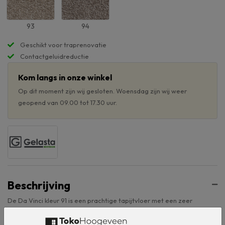
93
94
Geschikt voor traprenovatie
Contactgeluidreductie
Kom langs in onze winkel
Op dit moment zijn wij gesloten. Woensdag zijn wij weer
geopend van 09.00 tot 17.30 uur.
Beschrijving
De Da Vinci kleur 91 is een prachtige tapijtvloer met een zeer
scherpe prijs kwaliteit verhouding. De kwaliteit Da Vinci bestaat uit
achttien frisse en zachte kleuren met naast verscheidene bruin- en