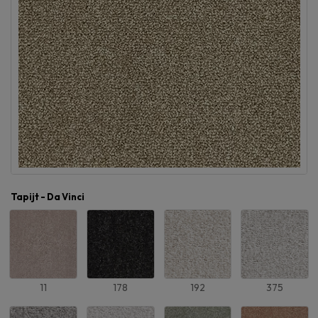
Tapijt - Da Vinci
11
178
192
375