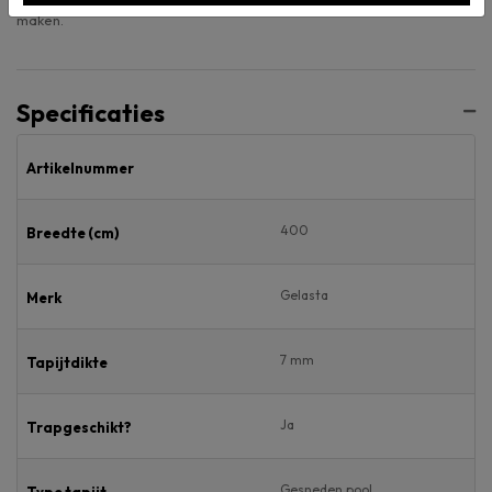
maken.
Specificaties
Artikelnummer
400
Breedte (cm)
Gelasta
Merk
7 mm
Tapijtdikte
Ja
Trapgeschikt?
Gesneden pool