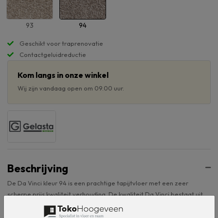
93
94
Geschikt voor traprenovatie
Contactgeluidreductie
Kom langs in onze winkel
Wij zijn vandaag open om 09.00 uur.
Beschrijving
De Da Vinci kleur 94 is een prachtige tapijtvloer met een zeer
scherpe prijs kwaliteit verhouding. De kwaliteit Da Vinci bestaat uit
achttien frisse en zachte kleuren met naast verscheidene bruin- en
grijstinten ook diverse warme pasteltinten. Nét even anders dan