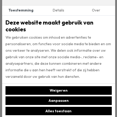
anders. Dit tapijt is geschikt voor woongebruik en voor op de trap.
Toestemming
Details
Over
Enkele kleuren zijn (naast 400cm breed) ook op 500cm breed
leverbaar, namelijk kleur: 77, 92, 93, 94, 178 en 275.
Deze website maakt gebruik van
Onderhoud van tapijt
cookies
In geval van tapijt is het belangrijk uw tapijt regelmatig te stofzuigen.
We gebruiken cookies om inhoud en advertenties te
Zo verwijdert u stof en vuil uit de vloerbedekking en komen de garen
personaliseren, om functies voor sociale media te bieden en om
van het tapijt weer mooi rechtop te staan. In geval van vlekken zijn
ons verkeer te analyseren. We delen ook informatie over uw
een doek en water vaak al meer dan voldoende. Voor hardnekkige
gebruik van onze site met onze sociale media-, reclame- en
vlekken of periodieke reiniging bieden wij in onze winkel intensief
analysepartners, die deze kunnen combineren met andere
reiniger van Co-Pro, speciaal voor tapijt en karpetten.
informatie die u aan hen heeft verstrekt of die zij hebben
Tapijt in eigen ruimte bekijken
verzameld door uw gebruik van hun diensten.
Het tapijt Da Vinci kleur 94 komt uit de collectie van vloerenmerk
Weigeren
Gelasta. Met de Artificial Intelligence tool van Gelasta kunt u dit
tapijt ook in eigen ruimte bekijken. Dit door een foto te maken van uw
Aanpassen
eigen ruimte, deze te uploaden en de gewenste vloerbedekking uit
de collectie aan te klikken. Klik
hier
om van deze AI-tool gebruik te
Alles toestaan
maken.