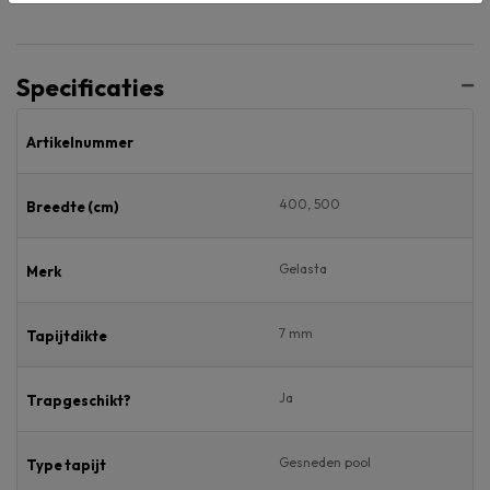
Specificaties
Artikelnummer
400, 500
Breedte (cm)
Gelasta
Merk
7 mm
Tapijtdikte
Ja
Trapgeschikt?
Gesneden pool
Type tapijt