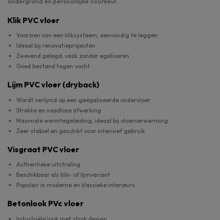
ondergrond en persoonlijke voorkeur.
Klik PVC vloer
Voorzien van een kliksysteem, eenvoudig te leggen
Ideaal bij renovatieprojecten
Zwevend gelegd, vaak zonder egaliseren
Goed bestand tegen vocht
Lijm PVC vloer (dryback)
Wordt verlijmd op een geëgaliseerde ondervloer
Strakke en naadloze afwerking
Maximale warmtegeleiding, ideaal bij vloerverwarming
Zeer stabiel en geschikt voor intensief gebruik
Visgraat PVC vloer
Authentieke uitstraling
Beschikbaar als klik- of lijmvariant
Populair in moderne en klassieke interieurs
Betonlook PVc vloer
Industriële look met strak design