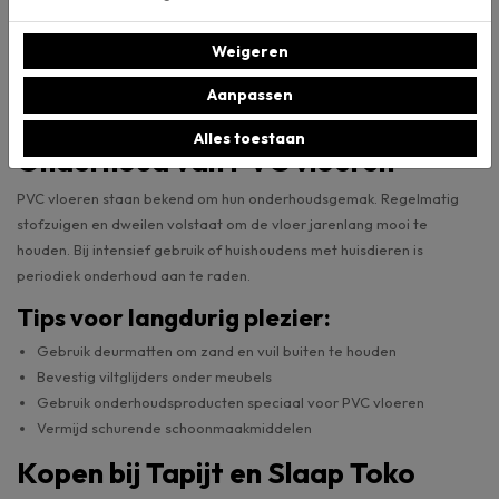
Waarom PVC bij vloerverwarming?
Weigeren
Geschikt voor lage temperatuur verwarming
Energiebesparend door snelle warmteoverdracht
Aanpassen
Geen opbolling of krimp bij temperatuurwisselingen
Alles toestaan
Onderhoud van PVC vloeren
PVC vloeren staan bekend om hun onderhoudsgemak. Regelmatig
stofzuigen en dweilen volstaat om de vloer jarenlang mooi te
houden. Bij intensief gebruik of huishoudens met huisdieren is
periodiek onderhoud aan te raden.
Tips voor langdurig plezier:
Gebruik deurmatten om zand en vuil buiten te houden
Bevestig viltglijders onder meubels
Gebruik onderhoudsproducten speciaal voor PVC vloeren
Vermijd schurende schoonmaakmiddelen
Kopen bij Tapijt en Slaap Toko