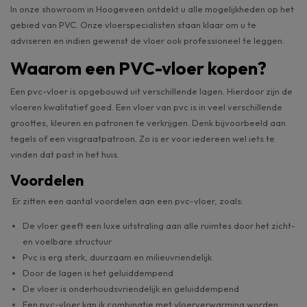
In onze showroom in Hoogeveen ontdekt u alle mogelijkheden op het
gebied van PVC. Onze vloerspecialisten staan klaar om u te
adviseren en indien gewenst de vloer ook professioneel te leggen.
Waarom een PVC-vloer kopen?
Een pvc-vloer is opgebouwd uit verschillende lagen. Hierdoor zijn de
vloeren kwalitatief goed. Een vloer van pvc is in veel verschillende
groottes, kleuren en patronen te verkrijgen. Denk bijvoorbeeld aan
tegels of een visgraatpatroon. Zo is er voor iedereen wel iets te
vinden dat past in het huis.
Voordelen
Er zitten een aantal voordelen aan een pvc-vloer, zoals:
De vloer geeft een luxe uitstraling aan alle ruimtes door het zicht-
en voelbare structuur
Pvc is erg sterk, duurzaam en milieuvriendelijk
Door de lagen is het geluiddempend
De vloer is onderhoudsvriendelijk en geluiddempend
Een pvc-vloer kan ik combinatie met vloerverwarming worden