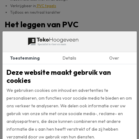
Verkrijgbaar in
PVC tegels
Tijdloos en neutraal karakter
Het leggen van PVC
Bij het kopen van pvc zijn er twee keuzes: click-pvc of dryback pvc.
Een dryback vloer wordt verlijmd op beton en daarom is het
belangrijk dat de ondergrond egaal is. Een click-pvc vloer worden
gelegd met een ondervloer. Door het kliksysteem kan de vloer
Toestemming
Details
Over
makkelijk gelegd worden, ook op een houten ondervloer. Vaak
worden er ook plinten gebruikt bij een click-vloer. Benieuwd naar de
Deze website maakt gebruik van
mogelijkheden lees dan ook onze pagina
PVC-vloer laten leggen
.
cookies
PVC vloeren en vloerverwarming
We gebruiken cookies om inhoud en advertenties te
personaliseren, om functies voor sociale media te bieden en om
Een groot voordeel van PVC is de uitstekende warmtegeleiding. In
ons verkeer te analyseren. We delen ook informatie over uw
combinatie met vloerverwarming zorgt dit voor een gelijkmatige en
gebruik van onze site met onze sociale media-, reclame- en
aangename temperatuurverdeling in huis. Vooral lijm PVC vloeren
analysepartners, die deze kunnen combineren met andere
presteren hier uitstekend. De vloer sluit strak aan op de ondergrond
en laat warmte snel door. Meer weten over PVC en vloerverwarming.
informatie die u aan hen heeft verstrekt of die zij hebben
Bekijk dan ook onze pagina
PVC en vloerverwarming
.
verzameld door uw gebruik van hun diensten.